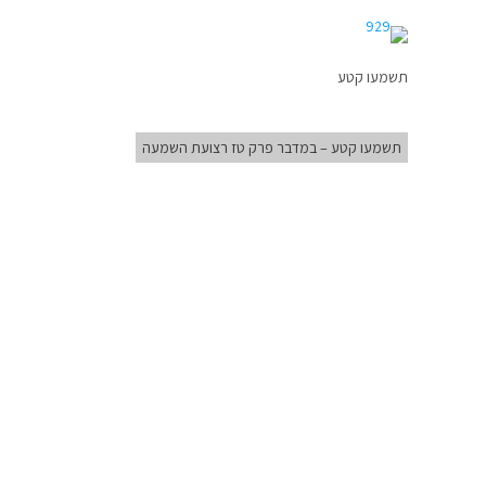
תשמעו קטע
תשמעו קטע – במדבר פרק טז רצועת השמעה