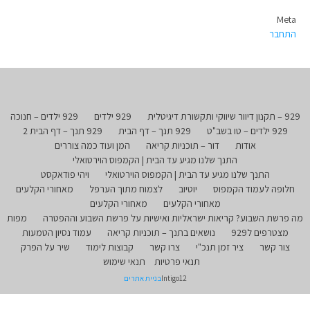
Meta
התחבר
929 – תקנון דיוור שיווקי ותקשורת דיגיטלית
929 ילדים
929 ילדים – חנוכה
929 ילדים – טו בשב"ט
929 תנך – דף הבית
929 תנך – דף הבית 2
אודות
דור – תוכניות קריאה
המן ועוד כמה צוררים
התנך שלנו מגיע עד הבית | הקמפוס הוירטואלי
התנך שלנו מגיע עד הבית | הקמפוס הוירטואלי
ויהי פודאקסט
חלופה לעמוד הקמפוס
יוטיוב
לצמוח מתוך הערפל
מאחורי הקלעים
מאחורי הקלעים
מאחורי הקלעים
מה פרשת השבוע? קריאות ישראליות ואישיות על פרשת השבוע וההפטרה
מפות
מצטרפים ל929
נושאים בתנך – תוכניות קריאה
עמוד נסיון הטמעות
צור קשר
ציר זמן תנכ"י
צרו קשר
קבוצות לימוד
שיר על הפרק
תנאי פרטיות
תנאי שימוש
Intigo12
בניית אתרים