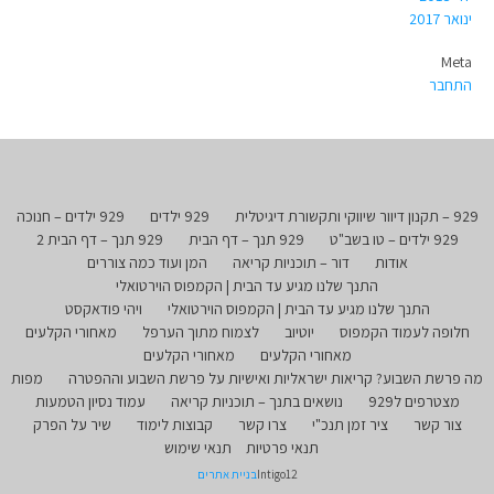
ינואר 2017
Meta
התחבר
929 – תקנון דיוור שיווקי ותקשורת דיגיטלית
929 ילדים
929 ילדים – חנוכה
929 ילדים – טו בשב"ט
929 תנך – דף הבית
929 תנך – דף הבית 2
אודות
דור – תוכניות קריאה
המן ועוד כמה צוררים
התנך שלנו מגיע עד הבית | הקמפוס הוירטואלי
התנך שלנו מגיע עד הבית | הקמפוס הוירטואלי
ויהי פודאקסט
חלופה לעמוד הקמפוס
יוטיוב
לצמוח מתוך הערפל
מאחורי הקלעים
מאחורי הקלעים
מאחורי הקלעים
מה פרשת השבוע? קריאות ישראליות ואישיות על פרשת השבוע וההפטרה
מפות
מצטרפים ל929
נושאים בתנך – תוכניות קריאה
עמוד נסיון הטמעות
צור קשר
ציר זמן תנכ"י
צרו קשר
קבוצות לימוד
שיר על הפרק
תנאי פרטיות
תנאי שימוש
Intigo12
בניית אתרים