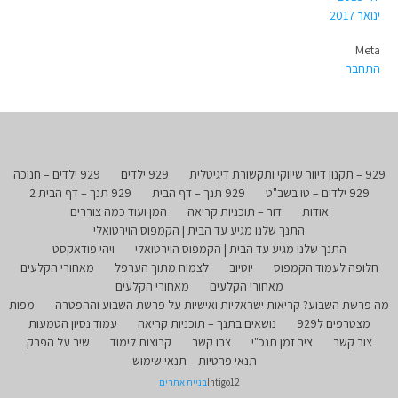
ינואר 2017
Meta
התחבר
929 – תקנון דיוור שיווקי ותקשורת דיגיטלית
929 ילדים
929 ילדים – חנוכה
929 ילדים – טו בשב"ט
929 תנך – דף הבית
929 תנך – דף הבית 2
אודות
דור – תוכניות קריאה
המן ועוד כמה צוררים
התנך שלנו מגיע עד הבית | הקמפוס הוירטואלי
התנך שלנו מגיע עד הבית | הקמפוס הוירטואלי
ויהי פודאקסט
חלופה לעמוד הקמפוס
יוטיוב
לצמוח מתוך הערפל
מאחורי הקלעים
מאחורי הקלעים
מאחורי הקלעים
מה פרשת השבוע? קריאות ישראליות ואישיות על פרשת השבוע וההפטרה
מפות
מצטרפים ל929
נושאים בתנך – תוכניות קריאה
עמוד נסיון הטמעות
צור קשר
ציר זמן תנכ"י
צרו קשר
קבוצות לימוד
שיר על הפרק
תנאי פרטיות
תנאי שימוש
Intigo12
בניית אתרים