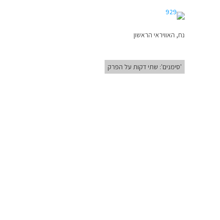
נח, האוויראי הראשון
'סימנים': שתי דקות על הפרק