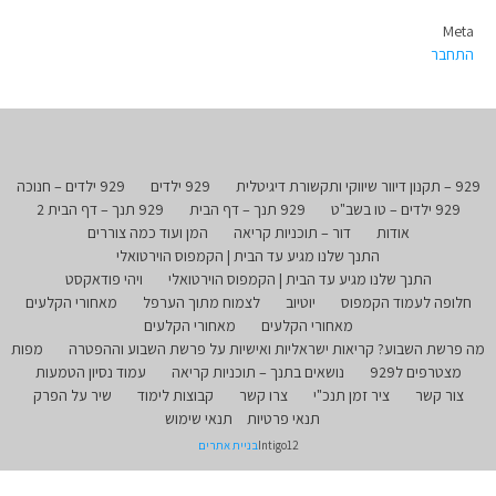
Meta
התחבר
929 – תקנון דיוור שיווקי ותקשורת דיגיטלית
929 ילדים
929 ילדים – חנוכה
929 ילדים – טו בשב"ט
929 תנך – דף הבית
929 תנך – דף הבית 2
אודות
דור – תוכניות קריאה
המן ועוד כמה צוררים
התנך שלנו מגיע עד הבית | הקמפוס הוירטואלי
התנך שלנו מגיע עד הבית | הקמפוס הוירטואלי
ויהי פודאקסט
חלופה לעמוד הקמפוס
יוטיוב
לצמוח מתוך הערפל
מאחורי הקלעים
מאחורי הקלעים
מאחורי הקלעים
מה פרשת השבוע? קריאות ישראליות ואישיות על פרשת השבוע וההפטרה
מפות
מצטרפים ל929
נושאים בתנך – תוכניות קריאה
עמוד נסיון הטמעות
צור קשר
ציר זמן תנכ"י
צרו קשר
קבוצות לימוד
שיר על הפרק
תנאי פרטיות
תנאי שימוש
Intigo12
בניית אתרים