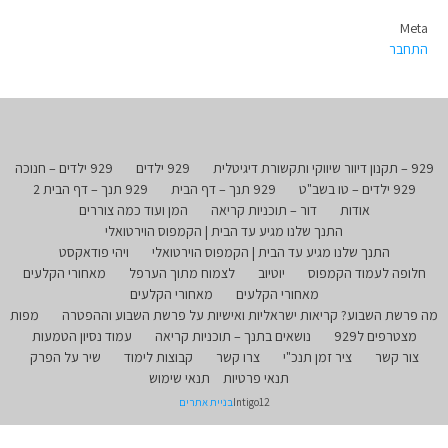
Meta
התחבר
929 – תקנון דיוור שיווקי ותקשורת דיגיטלית
929 ילדים
929 ילדים – חנוכה
929 ילדים – טו בשב"ט
929 תנך – דף הבית
929 תנך – דף הבית 2
אודות
דור – תוכניות קריאה
המן ועוד כמה צוררים
התנך שלנו מגיע עד הבית | הקמפוס הוירטואלי
התנך שלנו מגיע עד הבית | הקמפוס הוירטואלי
ויהי פודאקסט
חלופה לעמוד הקמפוס
יוטיוב
לצמוח מתוך הערפל
מאחורי הקלעים
מאחורי הקלעים
מאחורי הקלעים
מה פרשת השבוע? קריאות ישראליות ואישיות על פרשת השבוע וההפטרה
מפות
מצטרפים ל929
נושאים בתנך – תוכניות קריאה
עמוד נסיון הטמעות
צור קשר
ציר זמן תנכ"י
צרו קשר
קבוצות לימוד
שיר על הפרק
תנאי פרטיות
תנאי שימוש
Intigo12
בניית אתרים