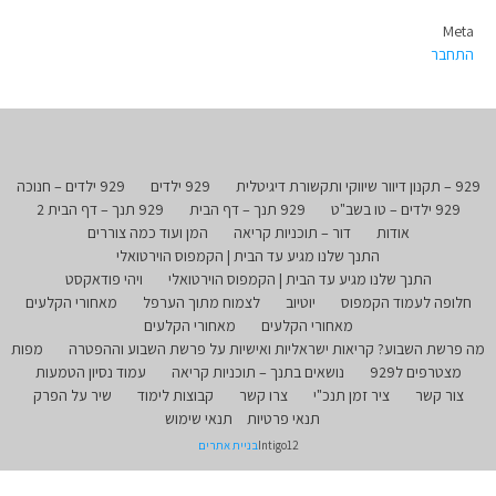
Meta
התחבר
929 – תקנון דיוור שיווקי ותקשורת דיגיטלית
929 ילדים
929 ילדים – חנוכה
929 ילדים – טו בשב"ט
929 תנך – דף הבית
929 תנך – דף הבית 2
אודות
דור – תוכניות קריאה
המן ועוד כמה צוררים
התנך שלנו מגיע עד הבית | הקמפוס הוירטואלי
התנך שלנו מגיע עד הבית | הקמפוס הוירטואלי
ויהי פודאקסט
חלופה לעמוד הקמפוס
יוטיוב
לצמוח מתוך הערפל
מאחורי הקלעים
מאחורי הקלעים
מאחורי הקלעים
מה פרשת השבוע? קריאות ישראליות ואישיות על פרשת השבוע וההפטרה
מפות
מצטרפים ל929
נושאים בתנך – תוכניות קריאה
עמוד נסיון הטמעות
צור קשר
ציר זמן תנכ"י
צרו קשר
קבוצות לימוד
שיר על הפרק
תנאי פרטיות
תנאי שימוש
Intigo12
בניית אתרים