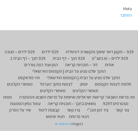
Meta
התחבר
929 – תקנון דיוור שיווקי ותקשורת דיגיטלית
929 ילדים
929 ילדים – חנוכה
929 ילדים – טו בשב"ט
929 תנך – דף הבית
929 תנך – דף הבית 2
אודות
דור – תוכניות קריאה
המן ועוד כמה צוררים
התנך שלנו מגיע עד הבית | הקמפוס הוירטואלי
התנך שלנו מגיע עד הבית | הקמפוס הוירטואלי
ויהי פודאקסט
חלופה לעמוד הקמפוס
יוטיוב
לצמוח מתוך הערפל
מאחורי הקלעים
מאחורי הקלעים
מאחורי הקלעים
מה פרשת השבוע? קריאות ישראליות ואישיות על פרשת השבוע וההפטרה
מפות
מצטרפים ל929
נושאים בתנך – תוכניות קריאה
עמוד נסיון הטמעות
צור קשר
ציר זמן תנכ"י
צרו קשר
קבוצות לימוד
שיר על הפרק
תנאי פרטיות
תנאי שימוש
Intigo12
בניית אתרים