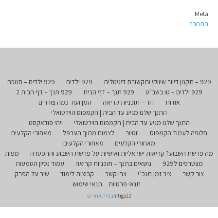
Meta
התחבר
929 – תקנון דיוור שיווקי ותקשורת דיגיטלית
929 ילדים
929 ילדים – חנוכה
929 ילדים – טו בשב"ט
929 תנך – דף הבית
929 תנך – דף הבית 2
אודות
דור – תוכניות קריאה
המן ועוד כמה צוררים
התנך שלנו מגיע עד הבית | הקמפוס הוירטואלי
התנך שלנו מגיע עד הבית | הקמפוס הוירטואלי
ויהי פודאקסט
חלופה לעמוד הקמפוס
יוטיוב
לצמוח מתוך הערפל
מאחורי הקלעים
מאחורי הקלעים
מאחורי הקלעים
מה פרשת השבוע? קריאות ישראליות ואישיות על פרשת השבוע וההפטרה
מפות
מצטרפים ל929
נושאים בתנך – תוכניות קריאה
עמוד נסיון הטמעות
צור קשר
ציר זמן תנכ"י
צרו קשר
קבוצות לימוד
שיר על הפרק
תנאי פרטיות
תנאי שימוש
Intigo12
בניית אתרים