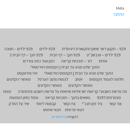
Meta
התחבר
929 – תקנון דיוור שיווקי ותקשורת דיגיטלית
929 ילדים
929 ילדים – חנוכה
929 ילדים – טו בשב"ט
929 תנך – דף הבית
929 תנך – דף הבית 2
אודות
דור – תוכניות קריאה
המן ועוד כמה צוררים
התנך שלנו מגיע עד הבית | הקמפוס הוירטואלי
התנך שלנו מגיע עד הבית | הקמפוס הוירטואלי
ויהי פודאקסט
חלופה לעמוד הקמפוס
יוטיוב
לצמוח מתוך הערפל
מאחורי הקלעים
מאחורי הקלעים
מאחורי הקלעים
מה פרשת השבוע? קריאות ישראליות ואישיות על פרשת השבוע וההפטרה
מפות
מצטרפים ל929
נושאים בתנך – תוכניות קריאה
עמוד נסיון הטמעות
צור קשר
ציר זמן תנכ"י
צרו קשר
קבוצות לימוד
שיר על הפרק
תנאי פרטיות
תנאי שימוש
Intigo12
בניית אתרים