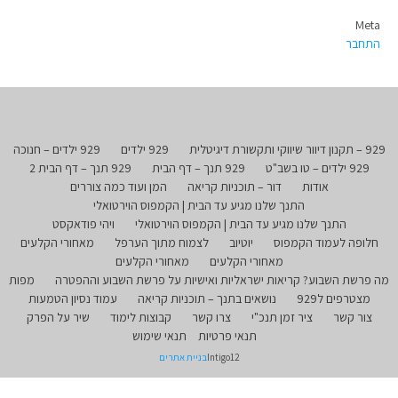
Meta
התחבר
929 – תקנון דיוור שיווקי ותקשורת דיגיטלית
929 ילדים
929 ילדים – חנוכה
929 ילדים – טו בשב"ט
929 תנך – דף הבית
929 תנך – דף הבית 2
אודות
דור – תוכניות קריאה
המן ועוד כמה צוררים
התנך שלנו מגיע עד הבית | הקמפוס הוירטואלי
התנך שלנו מגיע עד הבית | הקמפוס הוירטואלי
ויהי פודאקסט
חלופה לעמוד הקמפוס
יוטיוב
לצמוח מתוך הערפל
מאחורי הקלעים
מאחורי הקלעים
מאחורי הקלעים
מה פרשת השבוע? קריאות ישראליות ואישיות על פרשת השבוע וההפטרה
מפות
מצטרפים ל929
נושאים בתנך – תוכניות קריאה
עמוד נסיון הטמעות
צור קשר
ציר זמן תנכ"י
צרו קשר
קבוצות לימוד
שיר על הפרק
תנאי פרטיות
תנאי שימוש
Intigo12
בניית אתרים