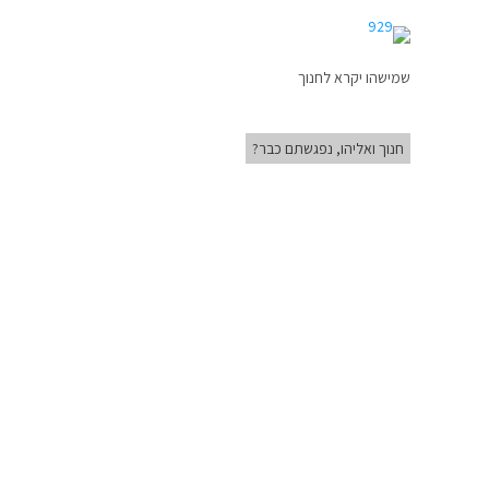
שמישהו יקרא לחנוך
חנוך ואליהו, נפגשתם כבר?