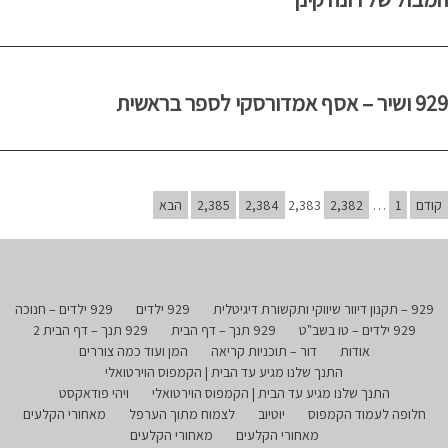
929 ושיר – אסף אמדורסקי לספר בראשית
קודם
1
…
2,382
2,383
2,384
2,385
הבא
929 – תקנון דיוור שיווקי ותקשורת דיגיטלית
929 ילדים
929 ילדים – חנוכה
929 ילדים – טו בשב"ט
929 תנך – דף הבית
929 תנך – דף הבית 2
אודות
דור – תוכניות קריאה
המן ועוד כמה צוררים
התנך שלנו מגיע עד הבית | הקמפוס הוירטואלי
התנך שלנו מגיע עד הבית | הקמפוס הוירטואלי
ויהי פודאקסט
חלופה לעמוד הקמפוס
יוטיוב
לצמוח מתוך הערפל
מאחורי הקלעים
מאחורי הקלעים
מאחורי הקלעים