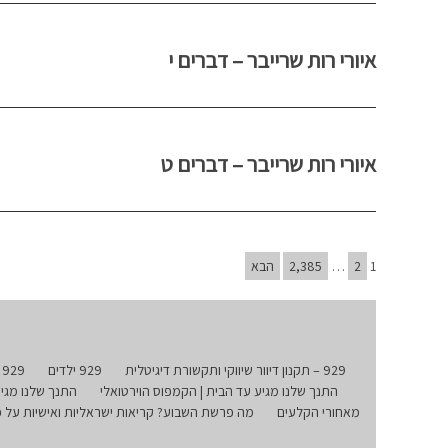
איורי רות שרייבר – דברים י
איורי רות שרייבר – דברים ט
1
2
…
2,385
הבא
929 – תקנון דיוור שיווקי ותקשורת דיגיטלית
929 ילדים
929 ילדים – חנוכה
התנך שלנו מגיע עד הבית | הקמפוס הוירטואלי
התנך שלנו מגיע
מאחורי הקלעים
מה פרשת השבוע? קריאות ישראליות ואישיות על