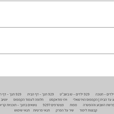
929 ילדים – טו בשב"ט
929 תנך – דף הבית
929 תנך – דף הבית 2
 עד הבית | הקמפוס הוירטואלי
ויהי פודאקסט
חלופה לעמוד הקמפוס
יוטיוב
 פרשת השבוע וההפטרה
מפות
מצטרפים ל929
נושאים בתנך – תוכניות קריא
קבוצות לימוד
שיר על הפרק
תנאי פרטיות
תנאי שימוש