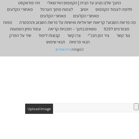
התנך שלנו מגיע עד הבית | הקמפוס הוירטואלי
ויהי פודאקסט
חלופה לעמוד הקמפוס
יוטיוב
לצמוח מתוך הערפל
מאחורי הקלעים
מאחורי הקלעים
מאחורי הקלעים
מה פרשת השבוע? קריאות ישראליות ואישיות על פרשת השבוע וההפטרה
מפות
מצטרפים ל929
נושאים בתנך – תוכניות קריאה
עמוד נסיון הטמעות
צור קשר
ציר זמן תנכ"י
צרו קשר
קבוצות לימוד
שיר על הפרק
תנאי פרטיות
תנאי שימוש
Intigo12
בניית אתרים