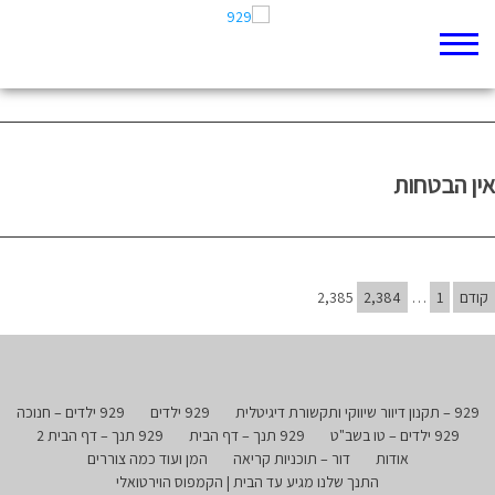
Index
שיר פטריוטי
אין הבטחות
קודם
1
…
2,384
2,385
929 – תקנון דיוור שיווקי ותקשורת דיגיטלית
929 ילדים
929 ילדים – חנוכה
929 ילדים – טו בשב"ט
929 תנך – דף הבית
929 תנך – דף הבית 2
אודות
דור – תוכניות קריאה
המן ועוד כמה צוררים
התנך שלנו מגיע עד הבית | הקמפוס הוירטואלי