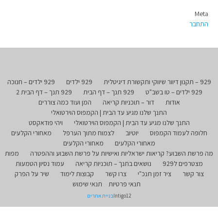
Meta
התחבר
929 – תקנון דיוור שיווקי ותקשורת דיגיטלית
929 ילדים
929 ילדים – חנוכה
929 ילדים – טו בשב"ט
929 תנך – דף הבית
929 תנך – דף הבית 2
אודות
דור – תוכניות קריאה
המן ועוד כמה צוררים
התנך שלנו מגיע עד הבית | הקמפוס הוירטואלי
התנך שלנו מגיע עד הבית | הקמפוס הוירטואלי
ויהי פודאקסט
חלופה לעמוד הקמפוס
יוטיוב
לצמוח מתוך הערפל
מאחורי הקלעים
מאחורי הקלעים
מאחורי הקלעים
מה פרשת השבוע? קריאות ישראליות ואישיות על פרשת השבוע וההפטרה
מפות
מצטרפים ל929
נושאים בתנך – תוכניות קריאה
עמוד נסיון הטמעות
צור קשר
ציר זמן תנכ"י
צרו קשר
קבוצות לימוד
שיר על הפרק
תנאי פרטיות
תנאי שימוש
Intigo12
בניית אתרים