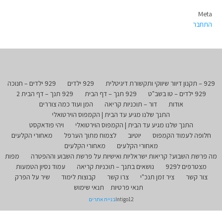
Meta
התחבר
929 – תקנון דיוור שיווקי ותקשורת דיגיטלית
929 ילדים
929 ילדים – חנוכה
929 ילדים – טו בשב"ט
929 תנך – דף הבית
929 תנך – דף הבית 2
אודות
דור – תוכניות קריאה
המן ועוד כמה צוררים
התנך שלנו מגיע עד הבית | הקמפוס הוירטואלי
התנך שלנו מגיע עד הבית | הקמפוס הוירטואלי
ויהי פודאקסט
חלופה לעמוד הקמפוס
יוטיוב
לצמוח מתוך הערפל
מאחורי הקלעים
מאחורי הקלעים
מאחורי הקלעים
מה פרשת השבוע? קריאות ישראליות ואישיות על פרשת השבוע וההפטרה
מפות
מצטרפים ל929
נושאים בתנך – תוכניות קריאה
עמוד נסיון הטמעות
צור קשר
ציר זמן תנכ"י
צרו קשר
קבוצות לימוד
שיר על הפרק
תנאי פרטיות
תנאי שימוש
Intigo12
בניית אתרים