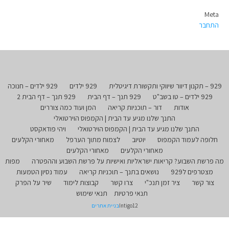
Meta
התחבר
929 – תקנון דיוור שיווקי ותקשורת דיגיטלית
929 ילדים
929 ילדים – חנוכה
929 ילדים – טו בשב"ט
929 תנך – דף הבית
929 תנך – דף הבית 2
אודות
דור – תוכניות קריאה
המן ועוד כמה צוררים
התנך שלנו מגיע עד הבית | הקמפוס הוירטואלי
התנך שלנו מגיע עד הבית | הקמפוס הוירטואלי
ויהי פודאקסט
חלופה לעמוד הקמפוס
יוטיוב
לצמוח מתוך הערפל
מאחורי הקלעים
מאחורי הקלעים
מאחורי הקלעים
מה פרשת השבוע? קריאות ישראליות ואישיות על פרשת השבוע וההפטרה
מפות
מצטרפים ל929
נושאים בתנך – תוכניות קריאה
עמוד נסיון הטמעות
צור קשר
ציר זמן תנכ"י
צרו קשר
קבוצות לימוד
שיר על הפרק
תנאי פרטיות
תנאי שימוש
Intigo12
בניית אתרים