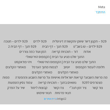
Meta
התחבר
929 – תקנון דיוור שיווקי ותקשורת דיגיטלית
929 ילדים
929 ילדים – חנוכה
929 ילדים – טו בשב"ט
929 תנך – דף הבית
929 תנך – דף הבית 2
אודות
דור – תוכניות קריאה
המן ועוד כמה צוררים
התנך שלנו מגיע עד הבית | הקמפוס הוירטואלי
התנך שלנו מגיע עד הבית | הקמפוס הוירטואלי
ויהי פודאקסט
חלופה לעמוד הקמפוס
יוטיוב
לצמוח מתוך הערפל
מאחורי הקלעים
מאחורי הקלעים
מאחורי הקלעים
מה פרשת השבוע? קריאות ישראליות ואישיות על פרשת השבוע וההפטרה
מפות
מצטרפים ל929
נושאים בתנך – תוכניות קריאה
עמוד נסיון הטמעות
צור קשר
ציר זמן תנכ"י
צרו קשר
קבוצות לימוד
שיר על הפרק
תנאי פרטיות
תנאי שימוש
Intigo12
בניית אתרים