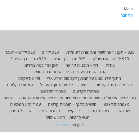
Meta
התחבר
929 – תקנון דיוור שיווקי ותקשורת דיגיטלית
929 ילדים
929 ילדים – חנוכה
929 ילדים – טו בשב"ט
929 תנך – דף הבית
929 תנך – דף הבית 2
אודות
דור – תוכניות קריאה
המן ועוד כמה צוררים
התנך שלנו מגיע עד הבית | הקמפוס הוירטואלי
התנך שלנו מגיע עד הבית | הקמפוס הוירטואלי
ויהי פודאקסט
חלופה לעמוד הקמפוס
יוטיוב
לצמוח מתוך הערפל
מאחורי הקלעים
מאחורי הקלעים
מאחורי הקלעים
מה פרשת השבוע? קריאות ישראליות ואישיות על פרשת השבוע וההפטרה
מפות
מצטרפים ל929
נושאים בתנך – תוכניות קריאה
עמוד נסיון הטמעות
צור קשר
ציר זמן תנכ"י
צרו קשר
קבוצות לימוד
שיר על הפרק
תנאי פרטיות
תנאי שימוש
Intigo12
בניית אתרים