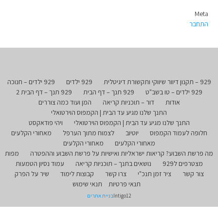
Meta
התחבר
929 – תקנון דיוור שיווקי ותקשורת דיגיטלית
929 ילדים
929 ילדים – חנוכה
929 ילדים – טו בשב"ט
929 תנך – דף הבית
929 תנך – דף הבית 2
אודות
דור – תוכניות קריאה
המן ועוד כמה צוררים
התנך שלנו מגיע עד הבית | הקמפוס הוירטואלי
התנך שלנו מגיע עד הבית | הקמפוס הוירטואלי
ויהי פודאקסט
חלופה לעמוד הקמפוס
יוטיוב
לצמוח מתוך הערפל
מאחורי הקלעים
מאחורי הקלעים
מאחורי הקלעים
מה פרשת השבוע? קריאות ישראליות ואישיות על פרשת השבוע וההפטרה
מפות
מצטרפים ל929
נושאים בתנך – תוכניות קריאה
עמוד נסיון הטמעות
צור קשר
ציר זמן תנכ"י
צרו קשר
קבוצות לימוד
שיר על הפרק
תנאי פרטיות
תנאי שימוש
Intigo12
בניית אתרים