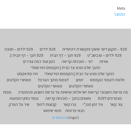
Meta
התחבר
929 – תקנון דיוור שיווקי ותקשורת דיגיטלית
929 ילדים
929 ילדים – חנוכה
929 ילדים – טו בשב"ט
929 תנך – דף הבית
929 תנך – דף הבית 2
אודות
דור – תוכניות קריאה
המן ועוד כמה צוררים
התנך שלנו מגיע עד הבית | הקמפוס הוירטואלי
התנך שלנו מגיע עד הבית | הקמפוס הוירטואלי
ויהי פודאקסט
חלופה לעמוד הקמפוס
יוטיוב
לצמוח מתוך הערפל
מאחורי הקלעים
מאחורי הקלעים
מאחורי הקלעים
מה פרשת השבוע? קריאות ישראליות ואישיות על פרשת השבוע וההפטרה
מפות
מצטרפים ל929
נושאים בתנך – תוכניות קריאה
עמוד נסיון הטמעות
צור קשר
ציר זמן תנכ"י
צרו קשר
קבוצות לימוד
שיר על הפרק
תנאי פרטיות
תנאי שימוש
Intigo12
בניית אתרים