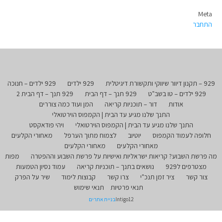
Meta
התחבר
929 – תקנון דיוור שיווקי ותקשורת דיגיטלית
929 ילדים
929 ילדים – חנוכה
929 ילדים – טו בשב"ט
929 תנך – דף הבית
929 תנך – דף הבית 2
אודות
דור – תוכניות קריאה
המן ועוד כמה צוררים
התנך שלנו מגיע עד הבית | הקמפוס הוירטואלי
התנך שלנו מגיע עד הבית | הקמפוס הוירטואלי
ויהי פודאקסט
חלופה לעמוד הקמפוס
יוטיוב
לצמוח מתוך הערפל
מאחורי הקלעים
מאחורי הקלעים
מאחורי הקלעים
מה פרשת השבוע? קריאות ישראליות ואישיות על פרשת השבוע וההפטרה
מפות
מצטרפים ל929
נושאים בתנך – תוכניות קריאה
עמוד נסיון הטמעות
צור קשר
ציר זמן תנכ"י
צרו קשר
קבוצות לימוד
שיר על הפרק
תנאי פרטיות
תנאי שימוש
Intigo12
בניית אתרים