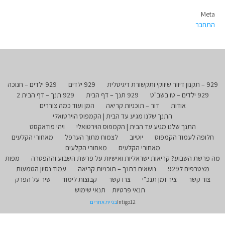
Meta
התחבר
929 – תקנון דיוור שיווקי ותקשורת דיגיטלית
929 ילדים
929 ילדים – חנוכה
929 ילדים – טו בשב"ט
929 תנך – דף הבית
929 תנך – דף הבית 2
אודות
דור – תוכניות קריאה
המן ועוד כמה צוררים
התנך שלנו מגיע עד הבית | הקמפוס הוירטואלי
התנך שלנו מגיע עד הבית | הקמפוס הוירטואלי
ויהי פודאקסט
חלופה לעמוד הקמפוס
יוטיוב
לצמוח מתוך הערפל
מאחורי הקלעים
מאחורי הקלעים
מאחורי הקלעים
מה פרשת השבוע? קריאות ישראליות ואישיות על פרשת השבוע וההפטרה
מפות
מצטרפים ל929
נושאים בתנך – תוכניות קריאה
עמוד נסיון הטמעות
צור קשר
ציר זמן תנכ"י
צרו קשר
קבוצות לימוד
שיר על הפרק
תנאי פרטיות
תנאי שימוש
Intigo12
בניית אתרים