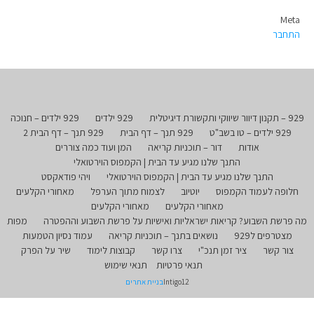
Meta
התחבר
929 – תקנון דיוור שיווקי ותקשורת דיגיטלית
929 ילדים
929 ילדים – חנוכה
929 ילדים – טו בשב"ט
929 תנך – דף הבית
929 תנך – דף הבית 2
אודות
דור – תוכניות קריאה
המן ועוד כמה צוררים
התנך שלנו מגיע עד הבית | הקמפוס הוירטואלי
התנך שלנו מגיע עד הבית | הקמפוס הוירטואלי
ויהי פודאקסט
חלופה לעמוד הקמפוס
יוטיוב
לצמוח מתוך הערפל
מאחורי הקלעים
מאחורי הקלעים
מאחורי הקלעים
מה פרשת השבוע? קריאות ישראליות ואישיות על פרשת השבוע וההפטרה
מפות
מצטרפים ל929
נושאים בתנך – תוכניות קריאה
עמוד נסיון הטמעות
צור קשר
ציר זמן תנכ"י
צרו קשר
קבוצות לימוד
שיר על הפרק
תנאי פרטיות
תנאי שימוש
Intigo12
בניית אתרים