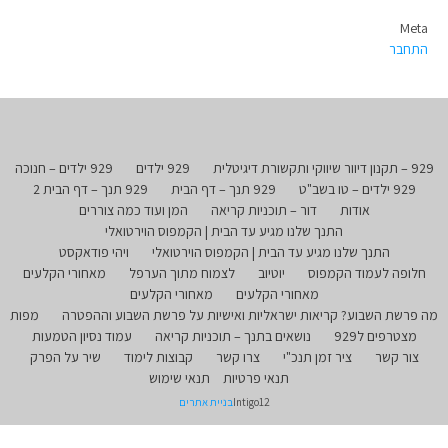
Meta
התחבר
929 – תקנון דיוור שיווקי ותקשורת דיגיטלית
929 ילדים
929 ילדים – חנוכה
929 ילדים – טו בשב"ט
929 תנך – דף הבית
929 תנך – דף הבית 2
אודות
דור – תוכניות קריאה
המן ועוד כמה צוררים
התנך שלנו מגיע עד הבית | הקמפוס הוירטואלי
התנך שלנו מגיע עד הבית | הקמפוס הוירטואלי
ויהי פודאקסט
חלופה לעמוד הקמפוס
יוטיוב
לצמוח מתוך הערפל
מאחורי הקלעים
מאחורי הקלעים
מאחורי הקלעים
מה פרשת השבוע? קריאות ישראליות ואישיות על פרשת השבוע וההפטרה
מפות
מצטרפים ל929
נושאים בתנך – תוכניות קריאה
עמוד נסיון הטמעות
צור קשר
ציר זמן תנכ"י
צרו קשר
קבוצות לימוד
שיר על הפרק
תנאי פרטיות
תנאי שימוש
Intigo12
בניית אתרים