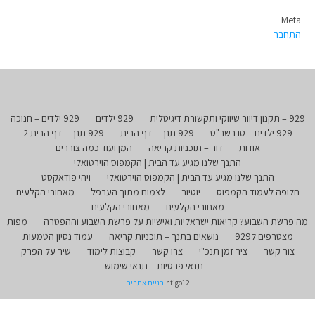
Meta
התחבר
929 – תקנון דיוור שיווקי ותקשורת דיגיטלית
929 ילדים
929 ילדים – חנוכה
929 ילדים – טו בשב"ט
929 תנך – דף הבית
929 תנך – דף הבית 2
אודות
דור – תוכניות קריאה
המן ועוד כמה צוררים
התנך שלנו מגיע עד הבית | הקמפוס הוירטואלי
התנך שלנו מגיע עד הבית | הקמפוס הוירטואלי
ויהי פודאקסט
חלופה לעמוד הקמפוס
יוטיוב
לצמוח מתוך הערפל
מאחורי הקלעים
מאחורי הקלעים
מאחורי הקלעים
מה פרשת השבוע? קריאות ישראליות ואישיות על פרשת השבוע וההפטרה
מפות
מצטרפים ל929
נושאים בתנך – תוכניות קריאה
עמוד נסיון הטמעות
צור קשר
ציר זמן תנכ"י
צרו קשר
קבוצות לימוד
שיר על הפרק
תנאי פרטיות
תנאי שימוש
Intigo12
בניית אתרים