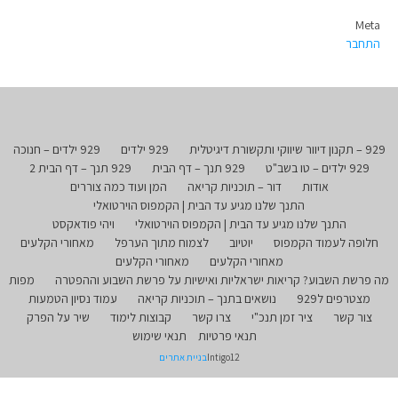
Meta
התחבר
929 – תקנון דיוור שיווקי ותקשורת דיגיטלית
929 ילדים
929 ילדים – חנוכה
929 ילדים – טו בשב"ט
929 תנך – דף הבית
929 תנך – דף הבית 2
אודות
דור – תוכניות קריאה
המן ועוד כמה צוררים
התנך שלנו מגיע עד הבית | הקמפוס הוירטואלי
התנך שלנו מגיע עד הבית | הקמפוס הוירטואלי
ויהי פודאקסט
חלופה לעמוד הקמפוס
יוטיוב
לצמוח מתוך הערפל
מאחורי הקלעים
מאחורי הקלעים
מאחורי הקלעים
מה פרשת השבוע? קריאות ישראליות ואישיות על פרשת השבוע וההפטרה
מפות
מצטרפים ל929
נושאים בתנך – תוכניות קריאה
עמוד נסיון הטמעות
צור קשר
ציר זמן תנכ"י
צרו קשר
קבוצות לימוד
שיר על הפרק
תנאי פרטיות
תנאי שימוש
Intigo12
בניית אתרים