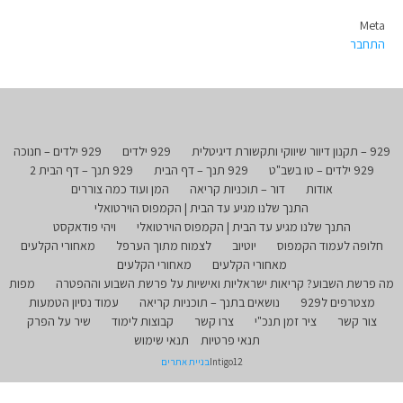
Meta
התחבר
929 – תקנון דיוור שיווקי ותקשורת דיגיטלית
929 ילדים
929 ילדים – חנוכה
929 ילדים – טו בשב"ט
929 תנך – דף הבית
929 תנך – דף הבית 2
אודות
דור – תוכניות קריאה
המן ועוד כמה צוררים
התנך שלנו מגיע עד הבית | הקמפוס הוירטואלי
התנך שלנו מגיע עד הבית | הקמפוס הוירטואלי
ויהי פודאקסט
חלופה לעמוד הקמפוס
יוטיוב
לצמוח מתוך הערפל
מאחורי הקלעים
מאחורי הקלעים
מאחורי הקלעים
מה פרשת השבוע? קריאות ישראליות ואישיות על פרשת השבוע וההפטרה
מפות
מצטרפים ל929
נושאים בתנך – תוכניות קריאה
עמוד נסיון הטמעות
צור קשר
ציר זמן תנכ"י
צרו קשר
קבוצות לימוד
שיר על הפרק
תנאי פרטיות
תנאי שימוש
Intigo12
בניית אתרים