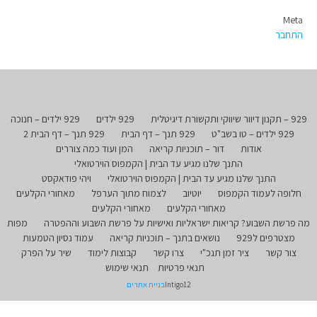
Meta
התחבר
929 – תקנון דיוור שיווקי ותקשורת דיגיטלית
929 ילדים
929 ילדים – חנוכה
929 ילדים – טו בשב"ט
929 תנך – דף הבית
929 תנך – דף הבית 2
אודות
דור – תוכניות קריאה
המן ועוד כמה צוררים
התנך שלנו מגיע עד הבית | הקמפוס הוירטואלי
התנך שלנו מגיע עד הבית | הקמפוס הוירטואלי
ויהי פודאקסט
חלופה לעמוד הקמפוס
יוטיוב
לצמוח מתוך הערפל
מאחורי הקלעים
מאחורי הקלעים
מאחורי הקלעים
מה פרשת השבוע? קריאות ישראליות ואישיות על פרשת השבוע וההפטרה
מפות
מצטרפים ל929
נושאים בתנך – תוכניות קריאה
עמוד נסיון הטמעות
צור קשר
ציר זמן תנכ"י
צרו קשר
קבוצות לימוד
שיר על הפרק
תנאי פרטיות
תנאי שימוש
Intigo12
בניית אתרים