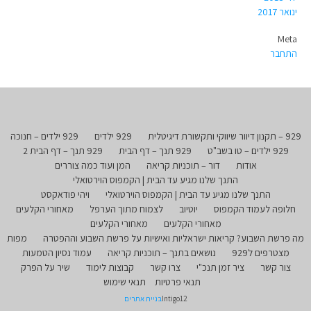
ינואר 2017
Meta
התחבר
929 – תקנון דיוור שיווקי ותקשורת דיגיטלית
929 ילדים
929 ילדים – חנוכה
929 ילדים – טו בשב"ט
929 תנך – דף הבית
929 תנך – דף הבית 2
אודות
דור – תוכניות קריאה
המן ועוד כמה צוררים
התנך שלנו מגיע עד הבית | הקמפוס הוירטואלי
התנך שלנו מגיע עד הבית | הקמפוס הוירטואלי
ויהי פודאקסט
חלופה לעמוד הקמפוס
יוטיוב
לצמוח מתוך הערפל
מאחורי הקלעים
מאחורי הקלעים
מאחורי הקלעים
מה פרשת השבוע? קריאות ישראליות ואישיות על פרשת השבוע וההפטרה
מפות
מצטרפים ל929
נושאים בתנך – תוכניות קריאה
עמוד נסיון הטמעות
צור קשר
ציר זמן תנכ"י
צרו קשר
קבוצות לימוד
שיר על הפרק
תנאי פרטיות
תנאי שימוש
Intigo12
בניית אתרים