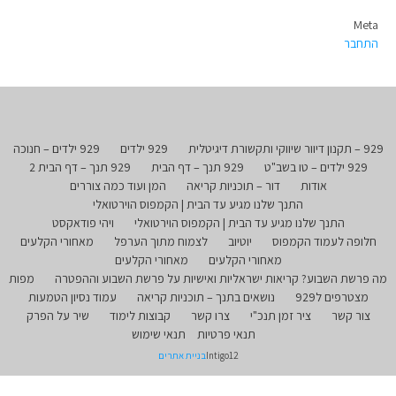
Meta
התחבר
929 – תקנון דיוור שיווקי ותקשורת דיגיטלית
929 ילדים
929 ילדים – חנוכה
929 ילדים – טו בשב"ט
929 תנך – דף הבית
929 תנך – דף הבית 2
אודות
דור – תוכניות קריאה
המן ועוד כמה צוררים
התנך שלנו מגיע עד הבית | הקמפוס הוירטואלי
התנך שלנו מגיע עד הבית | הקמפוס הוירטואלי
ויהי פודאקסט
חלופה לעמוד הקמפוס
יוטיוב
לצמוח מתוך הערפל
מאחורי הקלעים
מאחורי הקלעים
מאחורי הקלעים
מה פרשת השבוע? קריאות ישראליות ואישיות על פרשת השבוע וההפטרה
מפות
מצטרפים ל929
נושאים בתנך – תוכניות קריאה
עמוד נסיון הטמעות
צור קשר
ציר זמן תנכ"י
צרו קשר
קבוצות לימוד
שיר על הפרק
תנאי פרטיות
תנאי שימוש
Intigo12
בניית אתרים