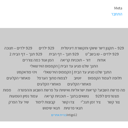
Meta
התחבר
929 – תקנון דיוור שיווקי ותקשורת דיגיטלית
929 ילדים
929 ילדים – חנוכה
929 ילדים – טו בשב"ט
929 תנך – דף הבית
929 תנך – דף הבית 2
אודות
דור – תוכניות קריאה
המן ועוד כמה צוררים
התנך שלנו מגיע עד הבית | הקמפוס הוירטואלי
התנך שלנו מגיע עד הבית | הקמפוס הוירטואלי
ויהי פודאקסט
חלופה לעמוד הקמפוס
יוטיוב
לצמוח מתוך הערפל
מאחורי הקלעים
מאחורי הקלעים
מאחורי הקלעים
מה פרשת השבוע? קריאות ישראליות ואישיות על פרשת השבוע וההפטרה
מפות
מצטרפים ל929
נושאים בתנך – תוכניות קריאה
עמוד נסיון הטמעות
צור קשר
ציר זמן תנכ"י
צרו קשר
קבוצות לימוד
שיר על הפרק
תנאי פרטיות
תנאי שימוש
Intigo12
בניית אתרים