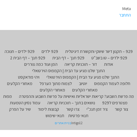
Meta
התחבר
929 – תקנון דיוור שיווקי ותקשורת דיגיטלית
929 ילדים
929 ילדים – חנוכה
929 ילדים – טו בשב"ט
929 תנך – דף הבית
929 תנך – דף הבית 2
אודות
דור – תוכניות קריאה
המן ועוד כמה צוררים
התנך שלנו מגיע עד הבית | הקמפוס הוירטואלי
התנך שלנו מגיע עד הבית | הקמפוס הוירטואלי
ויהי פודאקסט
חלופה לעמוד הקמפוס
יוטיוב
לצמוח מתוך הערפל
מאחורי הקלעים
מאחורי הקלעים
מאחורי הקלעים
מה פרשת השבוע? קריאות ישראליות ואישיות על פרשת השבוע וההפטרה
מפות
מצטרפים ל929
נושאים בתנך – תוכניות קריאה
עמוד נסיון הטמעות
צור קשר
ציר זמן תנכ"י
צרו קשר
קבוצות לימוד
שיר על הפרק
תנאי פרטיות
תנאי שימוש
Intigo12
בניית אתרים