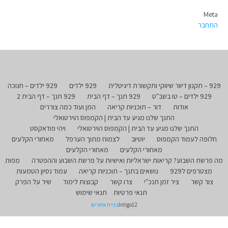
Meta
התחבר
929 – תקנון דיוור שיווקי ותקשורת דיגיטלית
929 ילדים
929 ילדים – חנוכה
929 ילדים – טו בשב"ט
929 תנך – דף הבית
929 תנך – דף הבית 2
אודות
דור – תוכניות קריאה
המן ועוד כמה צוררים
התנך שלנו מגיע עד הבית | הקמפוס הוירטואלי
התנך שלנו מגיע עד הבית | הקמפוס הוירטואלי
ויהי פודאקסט
חלופה לעמוד הקמפוס
יוטיוב
לצמוח מתוך הערפל
מאחורי הקלעים
מאחורי הקלעים
מאחורי הקלעים
מה פרשת השבוע? קריאות ישראליות ואישיות על פרשת השבוע וההפטרה
מפות
מצטרפים ל929
נושאים בתנך – תוכניות קריאה
עמוד נסיון הטמעות
צור קשר
ציר זמן תנכ"י
צרו קשר
קבוצות לימוד
שיר על הפרק
תנאי פרטיות
תנאי שימוש
Intigo12
בניית אתרים