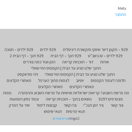
Meta
התחבר
929 – תקנון דיוור שיווקי ותקשורת דיגיטלית
929 ילדים
929 ילדים – חנוכה
929 ילדים – טו בשב"ט
929 תנך – דף הבית
929 תנך – דף הבית 2
אודות
דור – תוכניות קריאה
המן ועוד כמה צוררים
התנך שלנו מגיע עד הבית | הקמפוס הוירטואלי
התנך שלנו מגיע עד הבית | הקמפוס הוירטואלי
ויהי פודאקסט
חלופה לעמוד הקמפוס
יוטיוב
לצמוח מתוך הערפל
מאחורי הקלעים
מאחורי הקלעים
מאחורי הקלעים
מה פרשת השבוע? קריאות ישראליות ואישיות על פרשת השבוע וההפטרה
מפות
מצטרפים ל929
נושאים בתנך – תוכניות קריאה
עמוד נסיון הטמעות
צור קשר
ציר זמן תנכ"י
צרו קשר
קבוצות לימוד
שיר על הפרק
תנאי פרטיות
תנאי שימוש
Intigo12
בניית אתרים