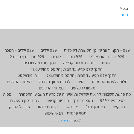
Meta
התחבר
929 – תקנון דיוור שיווקי ותקשורת דיגיטלית
929 ילדים
929 ילדים – חנוכה
929 ילדים – טו בשב"ט
929 תנך – דף הבית
929 תנך – דף הבית 2
אודות
דור – תוכניות קריאה
המן ועוד כמה צוררים
התנך שלנו מגיע עד הבית | הקמפוס הוירטואלי
התנך שלנו מגיע עד הבית | הקמפוס הוירטואלי
ויהי פודאקסט
חלופה לעמוד הקמפוס
יוטיוב
לצמוח מתוך הערפל
מאחורי הקלעים
מאחורי הקלעים
מאחורי הקלעים
מה פרשת השבוע? קריאות ישראליות ואישיות על פרשת השבוע וההפטרה
מפות
מצטרפים ל929
נושאים בתנך – תוכניות קריאה
עמוד נסיון הטמעות
צור קשר
ציר זמן תנכ"י
צרו קשר
קבוצות לימוד
שיר על הפרק
תנאי פרטיות
תנאי שימוש
Intigo12
בניית אתרים