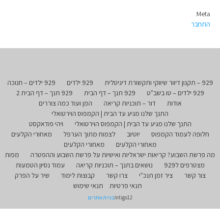
Meta
התחבר
929 – תקנון דיוור שיווקי ותקשורת דיגיטלית
929 ילדים
929 ילדים – חנוכה
929 ילדים – טו בשב"ט
929 תנך – דף הבית
929 תנך – דף הבית 2
אודות
דור – תוכניות קריאה
המן ועוד כמה צוררים
התנך שלנו מגיע עד הבית | הקמפוס הוירטואלי
התנך שלנו מגיע עד הבית | הקמפוס הוירטואלי
ויהי פודאקסט
חלופה לעמוד הקמפוס
יוטיוב
לצמוח מתוך הערפל
מאחורי הקלעים
מאחורי הקלעים
מאחורי הקלעים
מה פרשת השבוע? קריאות ישראליות ואישיות על פרשת השבוע וההפטרה
מפות
מצטרפים ל929
נושאים בתנך – תוכניות קריאה
עמוד נסיון הטמעות
צור קשר
ציר זמן תנכ"י
צרו קשר
קבוצות לימוד
שיר על הפרק
תנאי פרטיות
תנאי שימוש
Intigo12
בניית אתרים