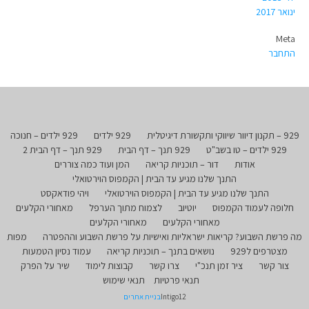
ינואר 2017
Meta
התחבר
929 – תקנון דיוור שיווקי ותקשורת דיגיטלית
929 ילדים
929 ילדים – חנוכה
929 ילדים – טו בשב"ט
929 תנך – דף הבית
929 תנך – דף הבית 2
אודות
דור – תוכניות קריאה
המן ועוד כמה צוררים
התנך שלנו מגיע עד הבית | הקמפוס הוירטואלי
התנך שלנו מגיע עד הבית | הקמפוס הוירטואלי
ויהי פודאקסט
חלופה לעמוד הקמפוס
יוטיוב
לצמוח מתוך הערפל
מאחורי הקלעים
מאחורי הקלעים
מאחורי הקלעים
מה פרשת השבוע? קריאות ישראליות ואישיות על פרשת השבוע וההפטרה
מפות
מצטרפים ל929
נושאים בתנך – תוכניות קריאה
עמוד נסיון הטמעות
צור קשר
ציר זמן תנכ"י
צרו קשר
קבוצות לימוד
שיר על הפרק
תנאי פרטיות
תנאי שימוש
Intigo12
בניית אתרים