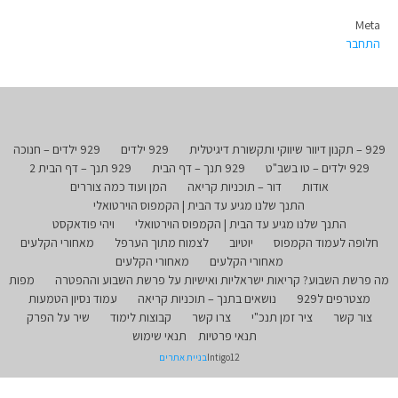
Meta
התחבר
929 – תקנון דיוור שיווקי ותקשורת דיגיטלית
929 ילדים
929 ילדים – חנוכה
929 ילדים – טו בשב"ט
929 תנך – דף הבית
929 תנך – דף הבית 2
אודות
דור – תוכניות קריאה
המן ועוד כמה צוררים
התנך שלנו מגיע עד הבית | הקמפוס הוירטואלי
התנך שלנו מגיע עד הבית | הקמפוס הוירטואלי
ויהי פודאקסט
חלופה לעמוד הקמפוס
יוטיוב
לצמוח מתוך הערפל
מאחורי הקלעים
מאחורי הקלעים
מאחורי הקלעים
מה פרשת השבוע? קריאות ישראליות ואישיות על פרשת השבוע וההפטרה
מפות
מצטרפים ל929
נושאים בתנך – תוכניות קריאה
עמוד נסיון הטמעות
צור קשר
ציר זמן תנכ"י
צרו קשר
קבוצות לימוד
שיר על הפרק
תנאי פרטיות
תנאי שימוש
Intigo12
בניית אתרים