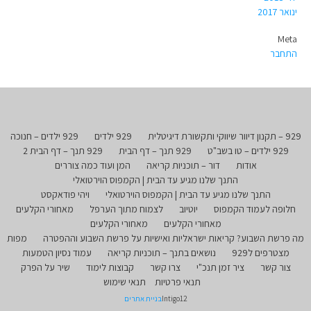
ינואר 2017
Meta
התחבר
929 – תקנון דיוור שיווקי ותקשורת דיגיטלית
929 ילדים
929 ילדים – חנוכה
929 ילדים – טו בשב"ט
929 תנך – דף הבית
929 תנך – דף הבית 2
אודות
דור – תוכניות קריאה
המן ועוד כמה צוררים
התנך שלנו מגיע עד הבית | הקמפוס הוירטואלי
התנך שלנו מגיע עד הבית | הקמפוס הוירטואלי
ויהי פודאקסט
חלופה לעמוד הקמפוס
יוטיוב
לצמוח מתוך הערפל
מאחורי הקלעים
מאחורי הקלעים
מאחורי הקלעים
מה פרשת השבוע? קריאות ישראליות ואישיות על פרשת השבוע וההפטרה
מפות
מצטרפים ל929
נושאים בתנך – תוכניות קריאה
עמוד נסיון הטמעות
צור קשר
ציר זמן תנכ"י
צרו קשר
קבוצות לימוד
שיר על הפרק
תנאי פרטיות
תנאי שימוש
Intigo12
בניית אתרים