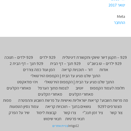
ינואר 2017
Meta
התחבר
929 – תקנון דיוור שיווקי ותקשורת דיגיטלית
929 ילדים
929 ילדים – חנוכה
929 ילדים – טו בשב"ט
929 תנך – דף הבית
929 תנך – דף הבית 2
אודות
דור – תוכניות קריאה
המן ועוד כמה צוררים
התנך שלנו מגיע עד הבית | הקמפוס הוירטואלי
התנך שלנו מגיע עד הבית | הקמפוס הוירטואלי
ויהי פודאקסט
חלופה לעמוד הקמפוס
יוטיוב
לצמוח מתוך הערפל
מאחורי הקלעים
מאחורי הקלעים
מאחורי הקלעים
מה פרשת השבוע? קריאות ישראליות ואישיות על פרשת השבוע וההפטרה
מפות
מצטרפים ל929
נושאים בתנך – תוכניות קריאה
עמוד נסיון הטמעות
צור קשר
ציר זמן תנכ"י
צרו קשר
קבוצות לימוד
שיר על הפרק
תנאי פרטיות
תנאי שימוש
Intigo12
בניית אתרים