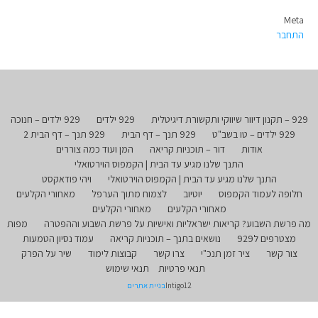
Meta
התחבר
929 – תקנון דיוור שיווקי ותקשורת דיגיטלית
929 ילדים
929 ילדים – חנוכה
929 ילדים – טו בשב"ט
929 תנך – דף הבית
929 תנך – דף הבית 2
אודות
דור – תוכניות קריאה
המן ועוד כמה צוררים
התנך שלנו מגיע עד הבית | הקמפוס הוירטואלי
התנך שלנו מגיע עד הבית | הקמפוס הוירטואלי
ויהי פודאקסט
חלופה לעמוד הקמפוס
יוטיוב
לצמוח מתוך הערפל
מאחורי הקלעים
מאחורי הקלעים
מאחורי הקלעים
מה פרשת השבוע? קריאות ישראליות ואישיות על פרשת השבוע וההפטרה
מפות
מצטרפים ל929
נושאים בתנך – תוכניות קריאה
עמוד נסיון הטמעות
צור קשר
ציר זמן תנכ"י
צרו קשר
קבוצות לימוד
שיר על הפרק
תנאי פרטיות
תנאי שימוש
Intigo12
בניית אתרים