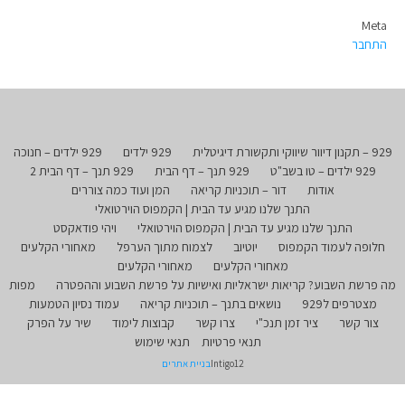
Meta
התחבר
929 – תקנון דיוור שיווקי ותקשורת דיגיטלית
929 ילדים
929 ילדים – חנוכה
929 ילדים – טו בשב"ט
929 תנך – דף הבית
929 תנך – דף הבית 2
אודות
דור – תוכניות קריאה
המן ועוד כמה צוררים
התנך שלנו מגיע עד הבית | הקמפוס הוירטואלי
התנך שלנו מגיע עד הבית | הקמפוס הוירטואלי
ויהי פודאקסט
חלופה לעמוד הקמפוס
יוטיוב
לצמוח מתוך הערפל
מאחורי הקלעים
מאחורי הקלעים
מאחורי הקלעים
מה פרשת השבוע? קריאות ישראליות ואישיות על פרשת השבוע וההפטרה
מפות
מצטרפים ל929
נושאים בתנך – תוכניות קריאה
עמוד נסיון הטמעות
צור קשר
ציר זמן תנכ"י
צרו קשר
קבוצות לימוד
שיר על הפרק
תנאי פרטיות
תנאי שימוש
Intigo12
בניית אתרים