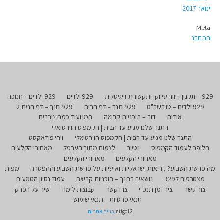
ינואר 2017
Meta
התחבר
929 – תקנון דיוור שיווקי ותקשורת דיגיטלית
929 ילדים
929 ילדים – חנוכה
929 ילדים – טו בשב"ט
929 תנך – דף הבית
929 תנך – דף הבית 2
אודות
דור – תוכניות קריאה
המן ועוד כמה צוררים
התנך שלנו מגיע עד הבית | הקמפוס הוירטואלי
התנך שלנו מגיע עד הבית | הקמפוס הוירטואלי
ויהי פודאקסט
חלופה לעמוד הקמפוס
יוטיוב
לצמוח מתוך הערפל
מאחורי הקלעים
מאחורי הקלעים
מאחורי הקלעים
מה פרשת השבוע? קריאות ישראליות ואישיות על פרשת השבוע וההפטרה
מפות
מצטרפים ל929
נושאים בתנך – תוכניות קריאה
עמוד נסיון הטמעות
צור קשר
ציר זמן תנכ"י
צרו קשר
קבוצות לימוד
שיר על הפרק
תנאי פרטיות
תנאי שימוש
Intigo12
בניית אתרים