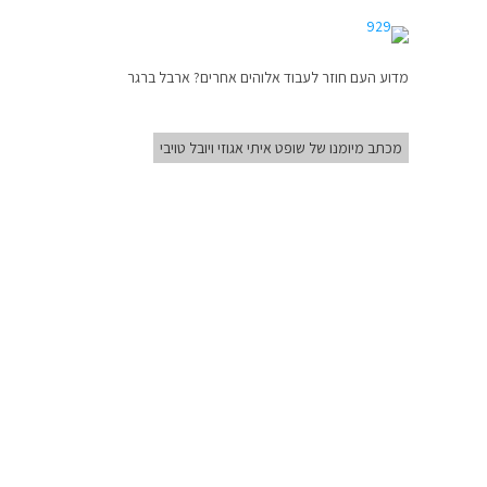
מדוע העם חוזר לעבוד אלוהים אחרים? ארבל ברגר
מכתב מיומנו של שופט איתי אגוזי ויובל טויבי