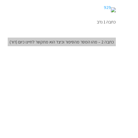
כתבה 1 נדב
כתבה 2 – מהו המסר מהסיפור וכיצד הוא מתקשר לחיינו כיום (דור)