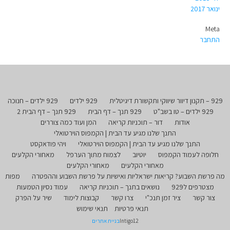
ינואר 2017
Meta
התחבר
929 – תקנון דיוור שיווקי ותקשורת דיגיטלית
929 ילדים
929 ילדים – חנוכה
929 ילדים – טו בשב"ט
929 תנך – דף הבית
929 תנך – דף הבית 2
אודות
דור – תוכניות קריאה
המן ועוד כמה צוררים
התנך שלנו מגיע עד הבית | הקמפוס הוירטואלי
התנך שלנו מגיע עד הבית | הקמפוס הוירטואלי
ויהי פודאקסט
חלופה לעמוד הקמפוס
יוטיוב
לצמוח מתוך הערפל
מאחורי הקלעים
מאחורי הקלעים
מאחורי הקלעים
מה פרשת השבוע? קריאות ישראליות ואישיות על פרשת השבוע וההפטרה
מפות
מצטרפים ל929
נושאים בתנך – תוכניות קריאה
עמוד נסיון הטמעות
צור קשר
ציר זמן תנכ"י
צרו קשר
קבוצות לימוד
שיר על הפרק
תנאי פרטיות
תנאי שימוש
Intigo12
בניית אתרים