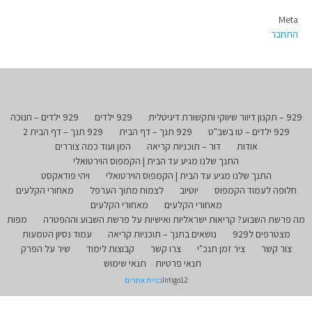
Meta
התחבר
929 – תקנון דיוור שיווקי ותקשורת דיגיטלית
929 ילדים
929 ילדים – חנוכה
929 ילדים – טו בשב"ט
929 תנך – דף הבית
929 תנך – דף הבית 2
אודות
דור – תוכניות קריאה
המן ועוד כמה צוררים
התנך שלנו מגיע עד הבית | הקמפוס הוירטואלי
התנך שלנו מגיע עד הבית | הקמפוס הוירטואלי
ויהי פודאקסט
חלופה לעמוד הקמפוס
יוטיוב
לצמוח מתוך הערפל
מאחורי הקלעים
מאחורי הקלעים
מאחורי הקלעים
מה פרשת השבוע? קריאות ישראליות ואישיות על פרשת השבוע וההפטרה
מפות
מצטרפים ל929
נושאים בתנך – תוכניות קריאה
עמוד נסיון הטמעות
צור קשר
ציר זמן תנכ"י
צרו קשר
קבוצות לימוד
שיר על הפרק
תנאי פרטיות
תנאי שימוש
Intigo12
בניית אתרים